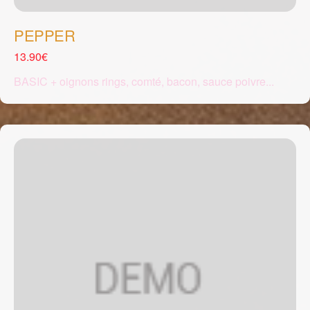
PEPPER
13.90€
BASIC + oignons rings, comté, bacon, sauce poivre...