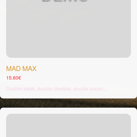
MAD MAX
15.60€
Double steak, double cheddar, double bacon...