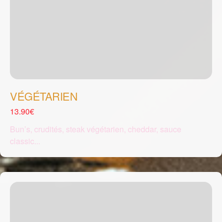
VÉGÉTARIEN
13.90€
Bun’s, crudités, steak végétarien, cheddar, sauce
classic...